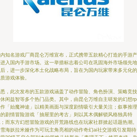
国内知名游戏厂商昆仑万维宣布，正式携带五款精心打造的手游
品进入国内手游市场。这一举措标志着公司在巩固海外市场领先
位后，进一步深化本土化战略布局，旨在为国内玩家带来多元化
优质游戏体验。
据悉，此次发布的五款游戏涵盖了动作冒险、角色扮演、策略竞
和休闲益智等多个热门品类。其中，由昆仑万维自主研发的幻想rp
大作「始魔神途」以精美画面与深度剧情吸引大量关注；叙事推
类的剧情冒险游戏「抽屉里的考古」则以其木偶解锁风格独具特
色；而东方幻想冒险游戏的开荒路线也在玩家社群掀起话题热潮
冰雪海妖拉米娅作为可玩主角亮相的动作奇幻ai社交游戏引发期待