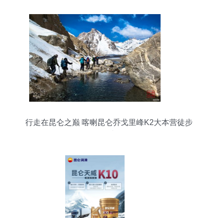
行走在昆仑之巅 喀喇昆仑乔戈里峰K2大本营徒步
记事