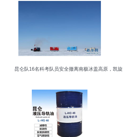
昆仑队16名科考队员安全撤离南极冰盖高原，凯旋
而归