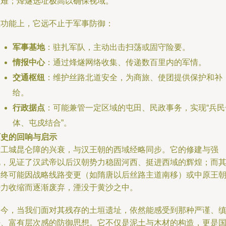
困难；烽燧选址极高以确保视域。
在功能上，它远不止于军事防御：
军事基地
：驻扎军队，主动出击扫荡或固守险要。
情报中心
：通过烽燧网络收集、传递数百里内的军情。
交通枢纽
：维护丝路北道安全，为商旅、使团提供保护和补
给。
行政据点
：可能兼管一定区域的屯田、民政事务，实现“兵民
体、屯戍结合”。
历史的回响与启示
六工城昆仑障的兴衰，与汉王朝的西域经略同步。它的修建与强
化，见证了汉武帝以后汉朝势力稳固河西、挺进西域的辉煌；而
最终可能因战略线路变更（如隋唐以后丝路主道南移）或中原王
势力收缩而逐渐废弃，湮没于黄沙之中。
如今，当我们面对其残存的土垣遗址，依然能感受到那种严谨、
密、富有层次感的防御思想。它不仅是泥土与木材的构造，更是