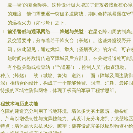
壕—墙”的复合障碍。这种设计极大增加了进攻者接近核心障
的难度，他们需要逐一突破多道防线，期间会持续暴露在守
的远程火力（如弓弩）之下。
前沿警戒与通讯网络——烽燧与关隘
：在昆仑障四周的制高
及交通要冲，分布着若干烽火台（亭燧）。这些烽燧视野开
阔，彼此望见，通过燃烟、举火（昼烟夜火）的方式，可在
短时间内将敌情传递至障城及后方郡县。在关键通道处可能
有小型关隘或检查站（“当道塞”），控制人员与物资流动。
这种点（烽燧）、线（城墙、壕沟、道路）、面（障城及周边防
纵深）相结合的设计，构成了一个能够预警、阻滞、消耗、最终
守待援的区域性防御网络，体现了极高的军事工程学思维。
工程技术与历史功能
昆仑障的建造充分利用了当地环境。墙体多为夯土版筑，掺杂红
柳、芦苇以增强韧性与抗风蚀能力。其设计充分考虑到了戈壁地
的特点：墙体高大以抗风沙、瞭望；储存设施完备以应对物资补