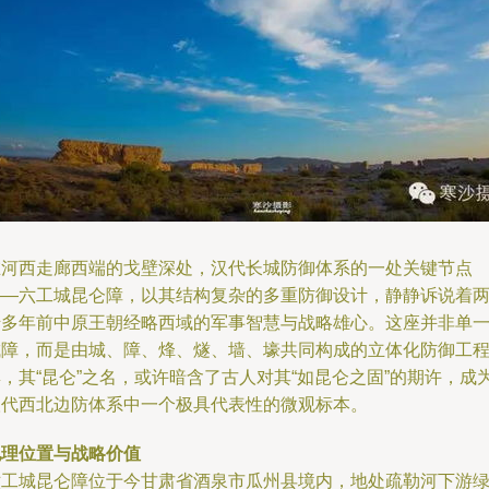
在河西走廊西端的戈壁深处，汉代长城防御体系的一处关键节点
——六工城昆仑障，以其结构复杂的多重防御设计，静静诉说着
千多年前中原王朝经略西域的军事智慧与战略雄心。这座并非单
城障，而是由城、障、烽、燧、墙、壕共同构成的立体化防御工
，其“昆仑”之名，或许暗含了古人对其“如昆仑之固”的期许，成
汉代西北边防体系中一个极具代表性的微观标本。
地理位置与战略价值
六工城昆仑障位于今甘肃省酒泉市瓜州县境内，地处疏勒河下游