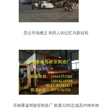
昆仑市场搬迁 和田人的记忆与新征程
济南重诚驾驶室制造厂 欧曼2280总成及内饰外饰
件厂家直销，品质价格双重优惠