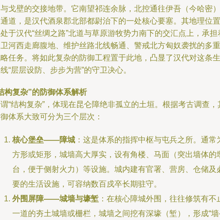
洲与戈壁的交接地带。它南望祁连余脉，北控通往伊吾（今哈密
的通道，是汉代酒泉郡北部都尉治下的一处核心要塞。其地理位
正处于汉代“丝绸之路”北道与草原游牧势力南下的交汇点上，承担
保卫河西走廊腹地、维护丝路北线畅通、警戒北方匈奴袭扰的多
战略任务。将如此复杂的防御工程置于此地，凸显了汉代对这条
线“层层设防、步步为营”的守卫决心。
结构复杂”的防御体系解析
所谓“结构复杂”，体现在昆仑障绝非孤立的土垣。根据考古调查，
防御体系大致可分为三个层次：
核心堡垒——障城
：这是体系的指挥中枢与屯兵之所。通常
方形或矩形，城墙高大厚实，设有角楼、马面（突出墙体的
台，便于侧射火力）等设施。城内建有官署、营房、仓储及
要的生活设施，可容纳数百戍卒长期驻守。
外围屏障——城墙与壕堑
：在核心障城外围，往往修筑有不
一道的夯土城墙或栅栏，城墙之间挖有深壕（堑），形成“墙