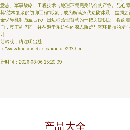
家意志、军事战略、工程技术与地理环境完美结合的产物。昆仑
以其“结构复杂的防御工程”形象，成为解读汉代边防体系、丝绸之
安全保障机制乃至古代中国边疆治理智慧的一把关键钥匙，提醒
我们，真正的坚固，往往源于系统性的深思熟虑与环环相扣的精
设计。
如若转载，请注明出处：
tp://www.kunlunnet.com/product/293.html
新时间：2026-08-06 15:20:09
产品大全