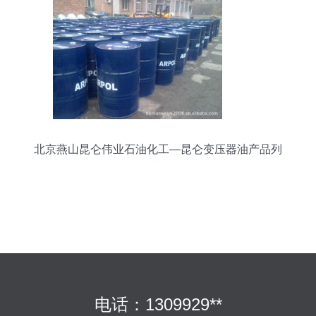
北京燕山昆仑伟业石油化工—昆仑变压器油产品列
表
电话：1309929**