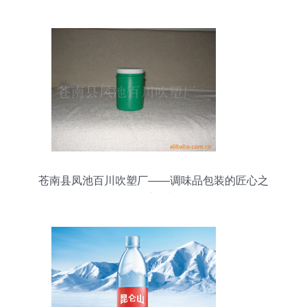
苍南县凤池百川吹塑厂——调味品包装的匠心之
选，昆仑系列产品一览